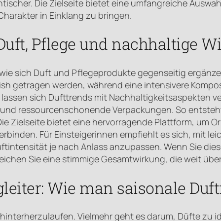
tischer. Die Zielseite bietet eine umfangreiche Auswahl
Charakter in Einklang zu bringen.
 Duft, Pflege und nachhaltige 
 wie sich Duft und Pflegeprodukte gegenseitig ergänzen.
sh getragen werden, während eine intensivere Komposi
n lassen sich Dufttrends mit Nachhaltigkeitsaspekten v
gen und ressourcenschonende Verpackungen. So entste
 Zielseite bietet eine hervorragende Plattform, um Or
rbinden. Für Einsteigerinnen empfiehlt es sich, mit lei
uftintensität je nach Anlass anzupassen. Wenn Sie dies
ichen Sie eine stimmige Gesamtwirkung, die weit über
eiter: Wie man saisonale Duftf
nterherzulaufen. Vielmehr geht es darum, Düfte zu ide