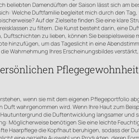
nach beliebten Damendüften der Saison lässt sich am 
sich: Welche Duftfamilie begleitet mich durch den Tag
scherweise? Auf der Zielseite finden Sie eine klare Stru
Preisklassen zu filtern. Die Kunst besteht darin, eine 
Duftschichten zu lieben, können Sie beispielsweise mo
Note hinzufügen, um das Tageslicht in eine Abendstimm
die Wahrnehmung Ihres Erscheinungsbildes verstärkt, 
ersönlichen Pflegegewohnheite
erstehen, wenn sie mit dem eigenen Pflegeportfolio abg
in Duft wahrgenommen wird. Wenn Ihre Haut zum Beispie
r Hautuntergrund die Duftentwicklung langsamer und sa
g: Möglicherweise benötigen Sie eine leichte Feuchtig
nfte Haarpflege die Kopfhaut beruhigen, sodass der Duf
möglicht eine gezielte Auswahl von Produkten, deren F