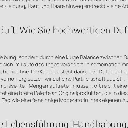
er Kleidung, Haut und Haare hinweg erstreckt – eine Art
sduft: Wie Sie hochwertigen Du
eibung, sondern durch eine kluge Balance zwischen Sub
e sich im Laufe des Tages verändert. In Kombination m
he Routine. Die Kunst besteht darin, den Duft nicht al
-vernon.org setzen wir auf eine Partnerschaft aus Sti
 präsenten Mengen auftreten müssen; oft reicht eine kl
etet eine breite Palette an Originalprodukten, die in d
ag wie eine feinsinnige Moderatorin Ihres eigenen Auftr
te Lebensführung: Handhabung,