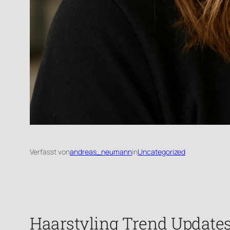
Verfasst von
andreas_neumann
in
Uncategorized
Haarstyling Trend Updates