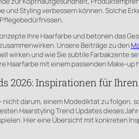
ründe zur Kopfhautgesundheit, Produktempf
be und Styling verbessern können. Solche Erk
 Pflegebedürfnissen.
onzepte Ihre Haarfarbe und betonen das Ges
t zusammenwirken. Unsere Beiträge zu den
Ma
ll wirken und wie Sie subtile Farbakzente s
 Ihre Haarfarbe mit einem passenden Make-u
s 2026: Inspirationen für Ihren
t — nicht darum, einem Modediktat zu folgen, 
besten Haarstyling Trend Updates dieses Jah
ielen. Hier eine Übersicht mit konkreten Insp